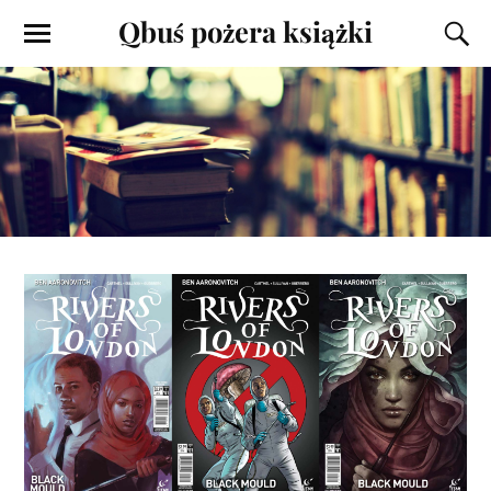
Qbuś pożera książki