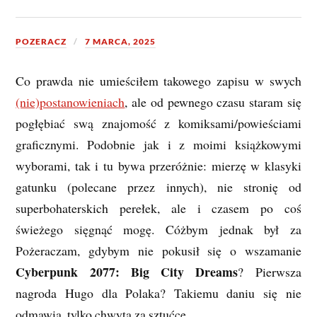
POZERACZ
7 MARCA, 2025
Co prawda nie umieściłem takowego zapisu w swych
(nie)postanowieniach
, ale od pewnego czasu staram się
pogłębiać swą znajomość z komiksami/powieściami
graficznymi. Podobnie jak i z moimi książkowymi
wyborami, tak i tu bywa przeróżnie: mierzę w klasyki
gatunku (polecane przez innych), nie stronię od
superbohaterskich perełek, ale i czasem po coś
świeżego sięgnąć mogę. Cóżbym jednak był za
Pożeraczam, gdybym nie pokusił się o wszamanie
Cyberpunk 2077: Big City Dreams
? Pierwsza
nagroda Hugo dla Polaka? Takiemu daniu się nie
odmawia, tylko chwyta za sztućce.