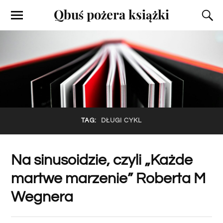
Qbuś pożera książki
TAG:
DŁUGI CYKL
Na sinusoidzie, czyli „Każde
martwe marzenie” Roberta M
Wegnera