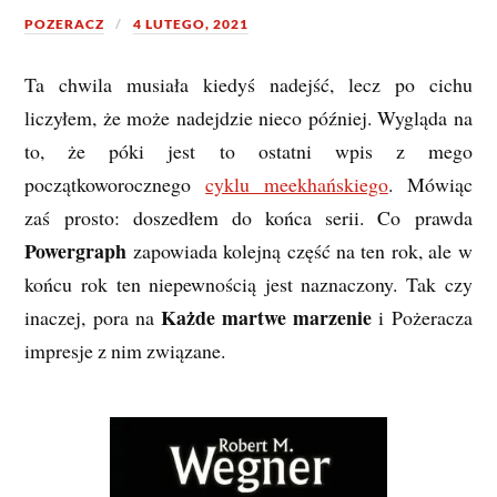
POZERACZ
4 LUTEGO, 2021
Ta chwila musiała kiedyś nadejść, lecz po cichu
liczyłem, że może nadejdzie nieco później. Wygląda na
to, że póki jest to ostatni wpis z mego
początkoworocznego
cyklu meekhańskiego
. Mówiąc
zaś prosto: doszedłem do końca serii. Co prawda
Powergraph
zapowiada kolejną część na ten rok, ale w
końcu rok ten niepewnością jest naznaczony. Tak czy
Każde martwe marzenie
inaczej, pora na
i Pożeracza
impresje z nim związane.