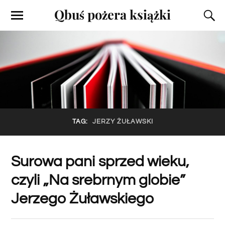
Qbuś pożera książki
TAG:
JERZY ŻUŁAWSKI
Surowa pani sprzed wieku,
czyli „Na srebrnym globie”
Jerzego Żuławskiego