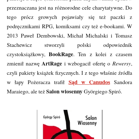
przeznaczana jest na różnorodne cele charytatywne. Do
tego prócz growych pojawiały się też paczki z
podręcznikami RPG, komiksami czy też e-bookami. W
2013 Paweł Dembowski, Michał Michalski i Tomasz
Stachewicz stworzyli polski odpowiednik
BookRage
czystoksiążkowy,
. Ten z kolei z czasem
ArtRage
zmienił nazwę
i wzbogacił ofertę o
Rewersy
,
czyli pakiety książek fizycznych. I z tego właśnie źródła
Sąd w Canudos
w łapy Pożeracza trafił
Sandora
Salon wiosenny
Maraiego, ale też
Györgiego Spiró.