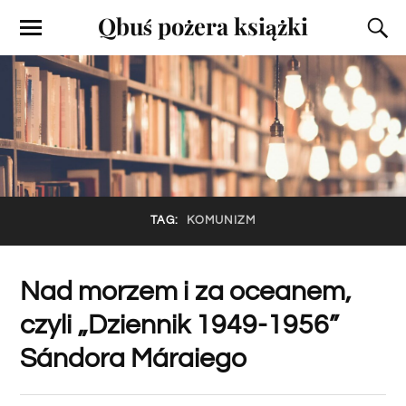
Qbuś pożera książki
TAG:
KOMUNIZM
Nad morzem i za oceanem,
czyli „Dziennik 1949-1956”
Sándora Máraiego