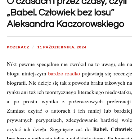
O czasach i przez czasy, czyli
„Babel. Człowiek bez losu”
Aleksandra Kaczorowskiego
POZERACZ
11 PAŹDZIERNIKA, 2024
Nikt pewnie specjalnie nie zwrócił na to uwagi, ale na
blogu niniejszym
bardzo rzadko
pojawiają się recenzje
biografii. Nie dzieje się tak z powodu braku takowych na
rynku ani też ich teoretycznego literackiego niedostatku,
a po prostu wynika z pożeraczowych preferencji.
Zamiast czytać o autorach i ich mniej lub bardziej
prywatnych perypetiach, zdecydowanie bardziej wolę
Babel. Człowiek
czytać ich dzieła. Sięgnięcie zaś do
bez losu
wynika nie tylko z wielkiej estymy dla kunsztu