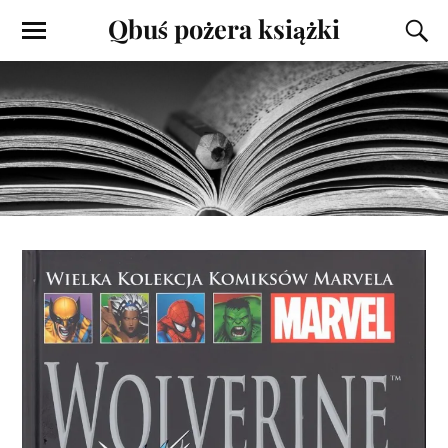
Qbuś pożera książki