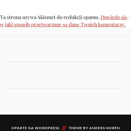
Ta strona używa Akismet do redukcji spamu.
Dowiedz się,
w jaki sposób przetwarzane są dane Twoich komentarzy.
&
OPARTE NA
WORDPRESS
THEME BY
ANDERS NORÉN