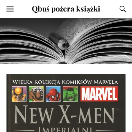
Qbuś pożera książki