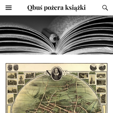
Qbuś pożera książki