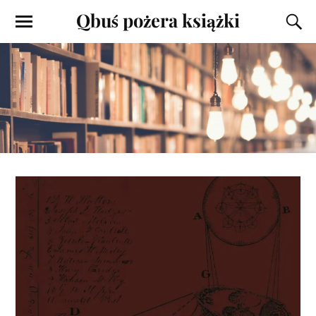
Qbuś pożera książki