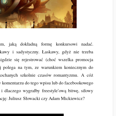
ym, jaką dokładną formę konkursowi nadać.
skawy i sadystyczny. Łaskawy, gdyż nie trzeba
nigdzie się rejestrować (choć wszelka promocja
j polega na tym, ze warunkiem koniecznym do
ukochanych szkolnie czasów romantyzmu.
A cóż
w komentarzu do tego wpisu lub do facebookowego
o i dlaczego wygrałby freestyle’ową bitwę, siłowy
cję: Juliusz
Słowacki czy Adam Mickiewicz?