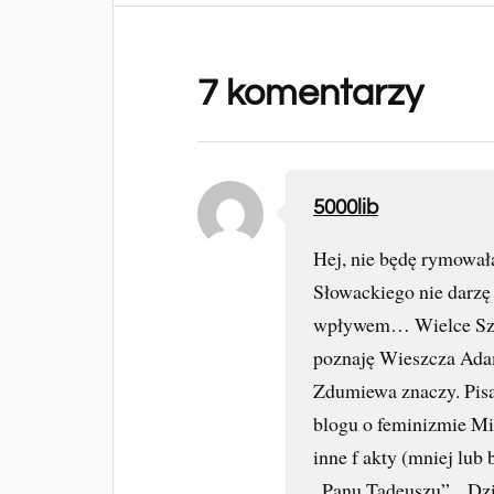
7 komentarzy
5000lib
Hej, nie będę rymował
Słowackiego nie darzę 
wpływem… Wielce Szan
poznaję Wieszcza Adam
Zdumiewa znaczy. Pis
blogu o feminizmie Mi
inne f akty (mniej lub
„Panu Tadeuszu”, „Dzi