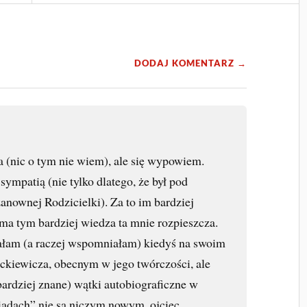
DODAJ KOMENTARZ →
a (nic o tym nie wiem), ale się wypowiem.
sympatią (nie tylko dlatego, że był pod
ownej Rodzicielki). Za to im bardziej
a tym bardziej wiedza ta mnie rozpieszcza.
ałam (a raczej wspomniałam) kiedyś na swoim
ckiewicza, obecnym w jego twórczości, ale
 bardziej znane) wątki autobiograficzne w
adach” nie są niczym nowym, ojciec