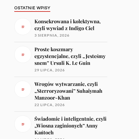
OSTATNIE WPISY
Konsekrowana i kolektywna,
czyli wywiad z Indigo Ciel
3 SIERPNIA, 2026
Proste koszmary
egzystencjalne, czyli „Jesteśmy
snem” Ursuli K. Le Guin
29 LIPCA, 2026
Wrogów wytwarzanie, czyli
„Sterroryzowani” Suhaiymah
Manzoor-Khan
22 LIPCA, 2026
Świadomie i inteligentnie, czyli
„Wiosna zaginionych” Anny
Kańtoch