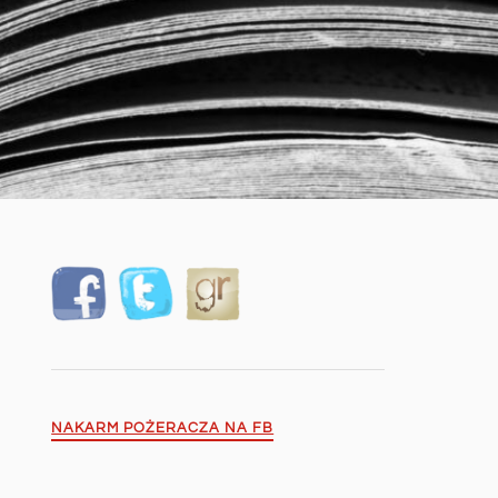
NAKARM POŻERACZA NA FB