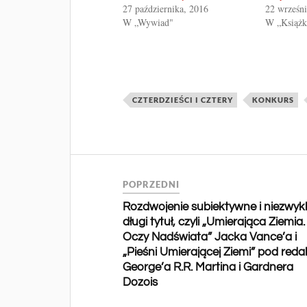
27 października, 2016
22 wrześni
W „Wywiad"
W „Książk
CZTERDZIEŚCI I CZTERY
KONKURS
POPRZEDNI
Rozdwojenie subiektywne i niezwyk
długi tytuł, czyli „Umierająca Ziemia.
Oczy Nadświata” Jacka Vance’a i
„Pieśni Umierającej Ziemi” pod reda
George’a R.R. Martina i Gardnera
Dozois