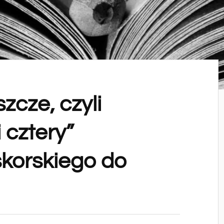
zcze, czyli
i cztery”
skorskiego do