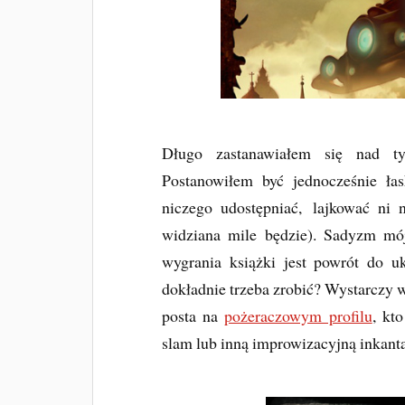
Długo zastanawiałem się nad t
Postanowiłem być jednocześnie ła
niczego udostępniać,
lajkować ni 
widziana mile będzie). Sadyzm mó
wygrania książki jest powrót do 
dokładnie trzeba zrobić? Wystarczy 
posta na
pożeraczowym profilu
, kt
slam lub inną improwizacyjną inkanta