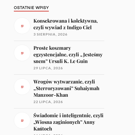
OSTATNIE WPISY
Konsekrowana i kolektywna,
czyli wywiad z Indigo Ciel
3 SIERPNIA, 2026
Proste koszmary
egzystencjalne, czyli „Jesteśmy
snem” Ursuli K. Le Guin
29 LIPCA, 2026
Wrogów wytwarzanie, czyli
„Sterroryzowani” Suhaiymah
Manzoor-Khan
22 LIPCA, 2026
Świadomie i inteligentnie, czyli
„Wiosna zaginionych” Anny
Kańtoch