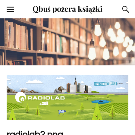
Qbuś pożera książki
radiolab2.png