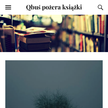
Qbuś pożera książki