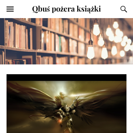
Qbuś pożera książki