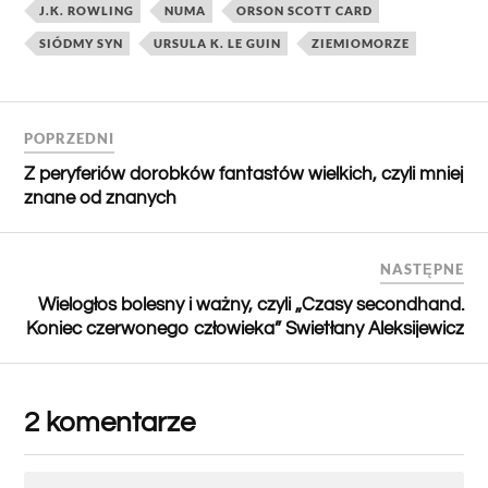
J.K. ROWLING
NUMA
ORSON SCOTT CARD
SIÓDMY SYN
URSULA K. LE GUIN
ZIEMIOMORZE
POPRZEDNI
Z peryferiów dorobków fantastów wielkich, czyli mniej
znane od znanych
NASTĘPNE
Wielogłos bolesny i ważny, czyli „Czasy secondhand.
Koniec czerwonego człowieka” Swietłany Aleksijewicz
2 komentarze