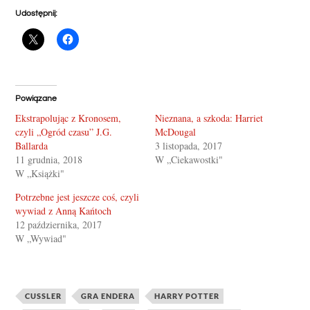
Udostępnij:
Powiązane
Ekstrapolując z Kronosem,
Nieznana, a szkoda: Harriet
czyli „Ogród czasu” J.G.
McDougal
Ballarda
3 listopada, 2017
11 grudnia, 2018
W „Ciekawostki"
W „Książki"
Potrzebne jest jeszcze coś, czyli
wywiad z Anną Kańtoch
12 października, 2017
W „Wywiad"
CUSSLER
GRA ENDERA
HARRY POTTER