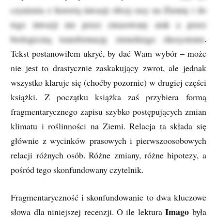
czynienia z historią inwazji obcej rasy na Ziemię i do
tego inwazji nie przez zmasowany atak a przez
biologiczną transformację ziemskiego ekosystemu
.
Tekst postanowiłem ukryć, by dać Wam wybór – może
nie jest to drastycznie zaskakujący zwrot, ale jednak
wszystko klaruje się (choćby pozornie) w drugiej części
książki. Z początku książka zaś przybiera formą
fragmentarycznego zapisu szybko postępujących zmian
klimatu i roślinności na Ziemi. Relacja ta składa się
głównie z wycinków prasowych i pierwszoosobowych
relacji różnych osób. Różne zmiany, różne hipotezy, a
pośród tego skonfundowany czytelnik.
Fragmentaryczność i skonfundowanie to dwa kluczowe
Imago
słowa dla niniejszej recenzji. O ile lektura
była