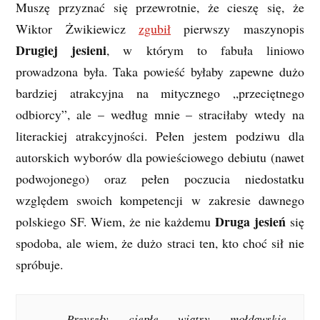
Muszę przyznać się przewrotnie, że cieszę się, że
Wiktor Żwikiewicz
zgubił
pierwszy maszynopis
Drugiej jesieni
, w którym to fabuła liniowo
prowadzona była. Taka powieść byłaby zapewne dużo
bardziej atrakcyjna na mitycznego „przeciętnego
odbiorcy”, ale – według mnie – straciłaby wtedy na
literackiej atrakcyjności. Pełen jestem podziwu dla
autorskich wyborów dla powieściowego debiutu (nawet
podwojonego) oraz pełen poczucia niedostatku
względem swoich kompetencji w zakresie dawnego
Druga jesień
polskiego SF. Wiem, że nie każdemu
się
spodoba, ale wiem, że dużo straci ten, kto choć sił nie
spróbuje.
Przyszły ciepłe wiatry mołdawskie,