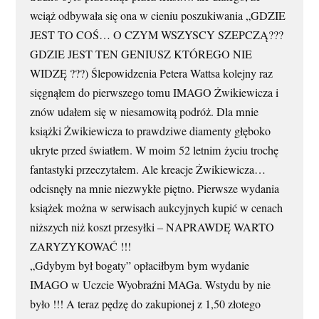
wciąż odbywała się ona w cieniu poszukiwania „GDZIE
JEST TO COŚ… O CZYM WSZYSCY SZEPCZĄ???
GDZIE JEST TEN GENIUSZ KTÓREGO NIE
WIDZĘ ???) Ślepowidzenia Petera Wattsa kolejny raz
sięgnąłem do pierwszego tomu IMAGO Żwikiewicza i
znów udałem się w niesamowitą podróż. Dla mnie
książki Żwikiewicza to prawdziwe diamenty głęboko
ukryte przed światłem. W moim 52 letnim życiu trochę
fantastyki przeczytałem. Ale kreacje Żwikiewicza…
odcisnęły na mnie niezwykłe piętno. Pierwsze wydania
książek można w serwisach aukcyjnych kupić w cenach
niższych niż koszt przesyłki – NAPRAWDĘ WARTO
ZARYZYKOWAĆ !!!
„Gdybym był bogaty” opłaciłbym bym wydanie
IMAGO w Uczcie Wyobraźni MAGa. Wstydu by nie
było !!! A teraz pędzę do zakupionej z 1,50 złotego