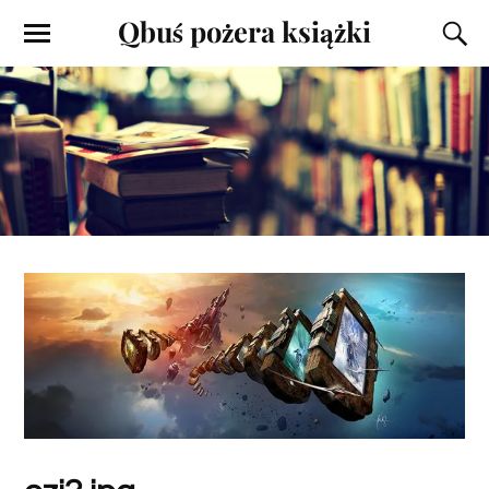
Qbuś pożera książki