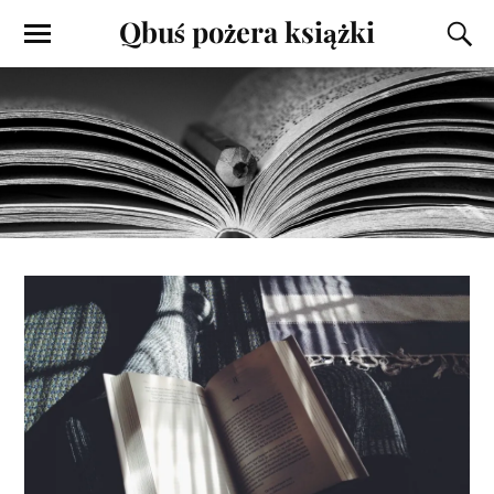
Qbuś pożera książki