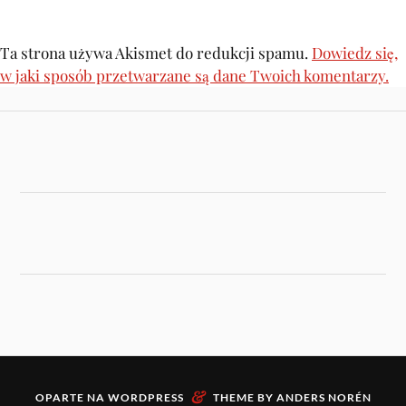
Ta strona używa Akismet do redukcji spamu.
Dowiedz się,
w jaki sposób przetwarzane są dane Twoich komentarzy.
&
OPARTE NA
WORDPRESS
THEME BY
ANDERS NORÉN