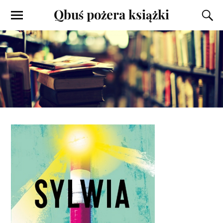
Qbuś pożera książki