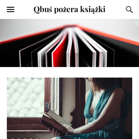
Qbuś pożera książki