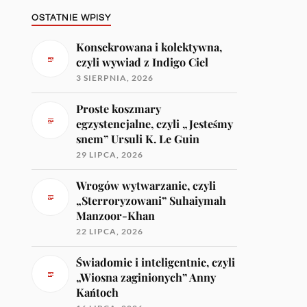
OSTATNIE WPISY
Konsekrowana i kolektywna,
czyli wywiad z Indigo Ciel
3 SIERPNIA, 2026
Proste koszmary
egzystencjalne, czyli „Jesteśmy
snem” Ursuli K. Le Guin
29 LIPCA, 2026
Wrogów wytwarzanie, czyli
„Sterroryzowani” Suhaiymah
Manzoor-Khan
22 LIPCA, 2026
Świadomie i inteligentnie, czyli
„Wiosna zaginionych” Anny
Kańtoch