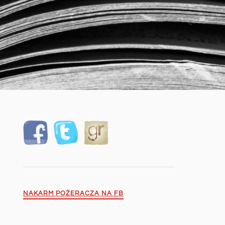
NAKARM POŻERACZA NA FB