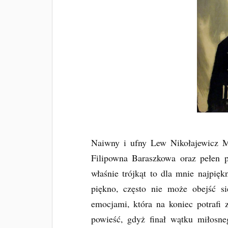
Naiwny i ufny Lew Nikołajewicz My
Filipowna Baraszkowa oraz pełen p
właśnie trójkąt to dla mnie najpięk
piękno, często nie może obejść si
emocjami, która na koniec potrafi 
powieść, gdyż finał wątku miłosn