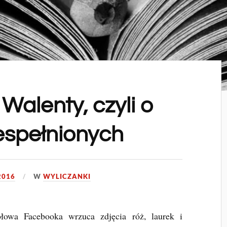
 Walenty, czyli o
espełnionych
2016
W
WYLICZANKI
łowa Facebooka wrzuca zdjęcia róż, laurek i