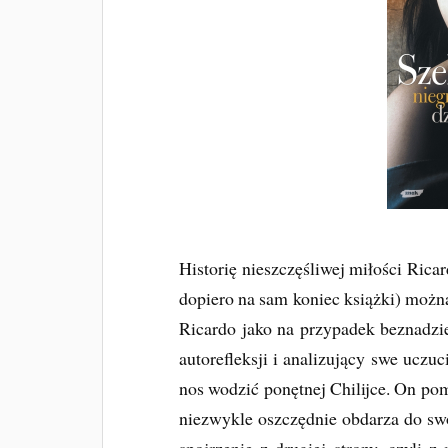
Historię nieszczęśliwej miłości Ric
dopiero na sam koniec książki) możn
Ricardo jako na przypadek beznadzie
autorefleksji i analizujący swe uczuc
nos wodzić ponętnej Chilijce. On poma
niezwykle oszczędnie obdarza do swo