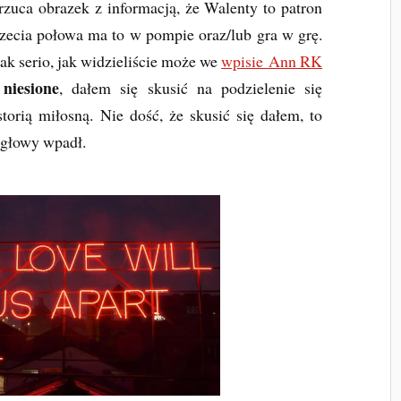
zuca obrazek z informacją, że Walenty to patron
trzecia połowa ma to w pompie oraz/lub gra w grę.
tak serio, jak widzieliście może we
wpisie Ann RK
niesione
, dałem się skusić na podzielenie się
storią miłosną. Nie dość, że skusić się dałem, to
 głowy wpadł.