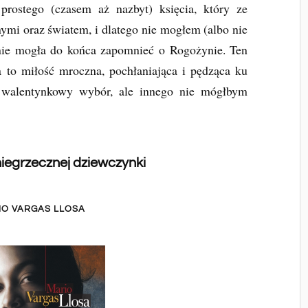
prostego (czasem aż nazbyt) księcia, który ze
nymi oraz światem, i dlatego nie mogłem (albo nie
 nie mogła do końca zapomnieć o Rogożynie. Ten
ła to miłość mroczna, pochłaniająca i pędząca ku
yt walentynkowy wybór, ale innego nie mógłbym
iegrzecznej dziewczynki
IO VARGAS LLOSA