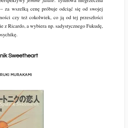
z perspektywy
femme fatale
. Tytułowa niegrzeczna
 – za wszelką cenę próbuje odciąć się od swojej
ności czy też cokolwiek, co ją od tej przeszłości
ie z Ricardo, a wybiera np. sadystycznego Fukudę,
 psychikę.
nik Sweetheart
RUKI MURAKAMI