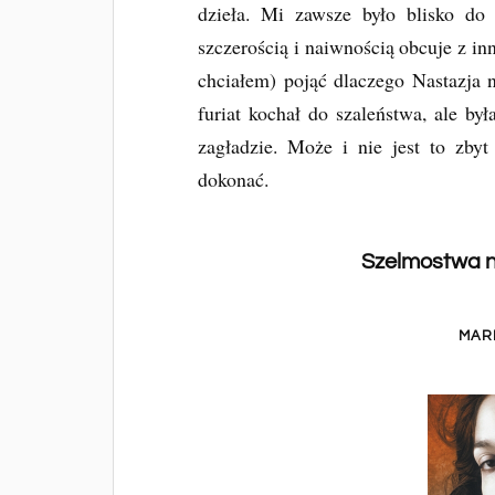
dzieła. Mi zawsze było blisko do 
szczerością i naiwnością obcuje z in
chciałem) pojąć dlaczego Nastazja
furiat kochał do szaleństwa, ale by
zagładzie. Może i nie jest to zb
dokonać.
Szelmostwa n
MAR