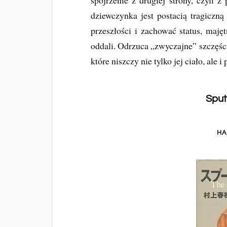
spojrzenie z drugiej strony, czyli 
dziewczynka jest postacią tragiczną
przeszłości i zachować status, majęt
oddali. Odrzuca „zwyczajne” szczęśc
które niszczy nie tylko jej ciało, ale i
Sput
HA