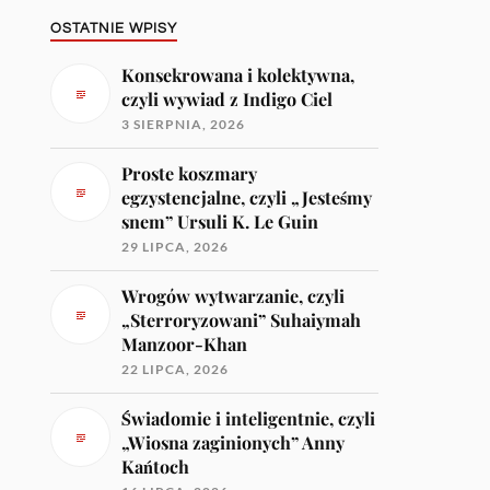
OSTATNIE WPISY
Konsekrowana i kolektywna,
czyli wywiad z Indigo Ciel
3 SIERPNIA, 2026
Proste koszmary
egzystencjalne, czyli „Jesteśmy
snem” Ursuli K. Le Guin
29 LIPCA, 2026
Wrogów wytwarzanie, czyli
„Sterroryzowani” Suhaiymah
Manzoor-Khan
22 LIPCA, 2026
Świadomie i inteligentnie, czyli
„Wiosna zaginionych” Anny
Kańtoch