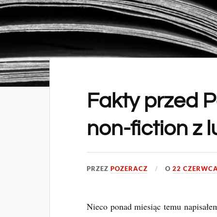
Fakty przed P
non-fiction z
PRZEZ
POZERACZ
O
22 CZERWCA
Nieco ponad miesiąc temu napisał