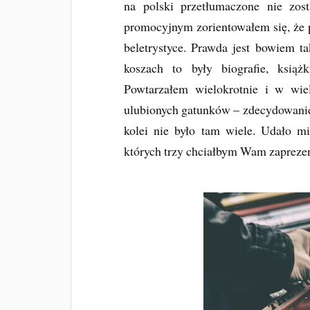
na polski przetłumaczone nie zos
promocyjnym zorientowałem się, że 
beletrystyce. Prawda jest bowiem t
koszach to były biografie, ksią
Powtarzałem wielokrotnie i w wie
ulubionych gatunków – zdecydowanie c
kolei nie było tam wiele. Udało mi
których trzy chciałbym Wam zapreze