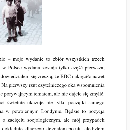
enie – moje wydanie to zbiór wszystkich trzech
w Polsce wydana została tylko część pierwsza,
, dowiedziałem się zresztą, że BBC nakręciło nawet
ii. Na pierwszy rzut czytelniczego oka wspomnienia
e porywającym tematem, ale nie dajcie się zmylić.
ci świetnie ukazuje nie tylko początki samego
ycia w powojennym Londynie. Będzie to pozycja
 o zacięciu socjologicznym, ale mój przypadek
m dokładnie, dlaczego sięgnąłem po nią, ale byłem