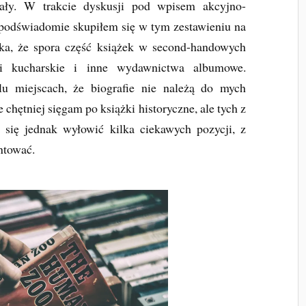
tały. W trakcie dyskusji pod wpisem akcyjno-
podświadomie skupiłem się w tym zestawieniu na
aka, że spora część książek w second-handowych
żki kucharskie i inne wydawnictwa albumowe.
lu miejscach, że biografie nie należą do mych
hętniej sięgam po książki historyczne, ale tych z
 się jednak wyłowić kilka ciekawych pozycji, z
ntować.