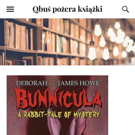
Qbuś pożera książki