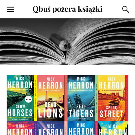
Qbuś pożera książki