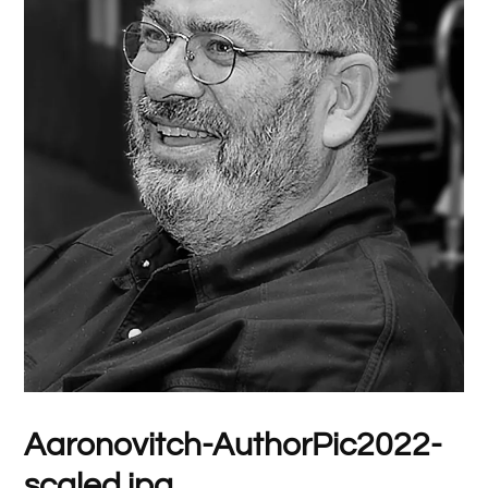
Aaronovitch-AuthorPic2022-
scaled.jpg