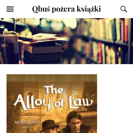
Qbuś pożera książki