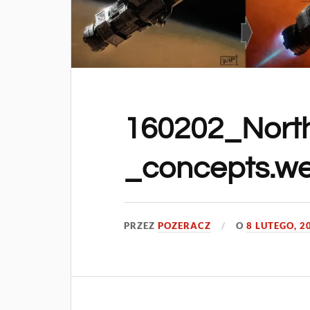
160202_Nort
_concepts.w
PRZEZ
POZERACZ
O
8 LUTEGO, 2