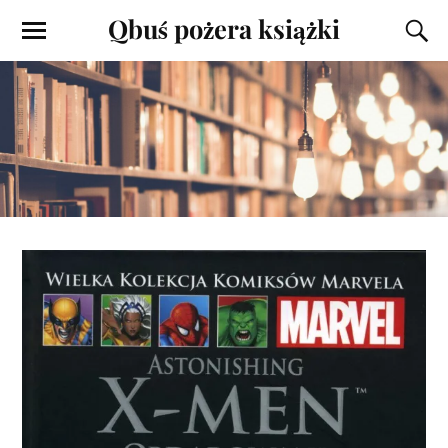
Qbuś pożera książki