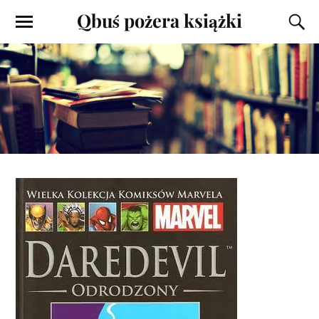
Qbuś pożera książki