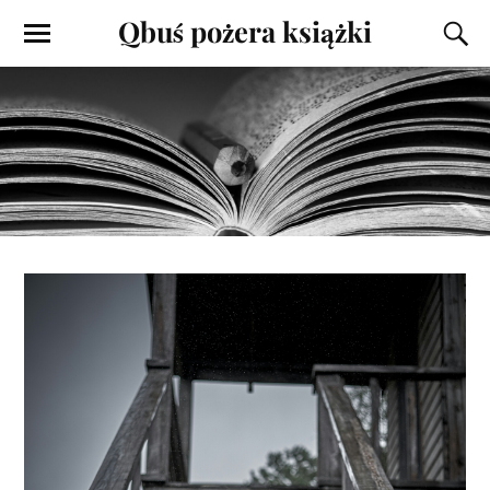
Qbuś pożera książki