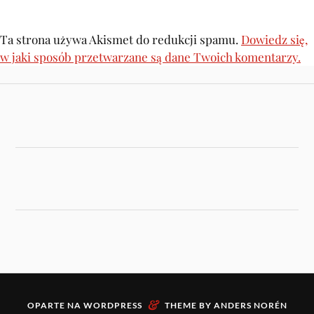
Ta strona używa Akismet do redukcji spamu.
Dowiedz się,
w jaki sposób przetwarzane są dane Twoich komentarzy.
&
OPARTE NA
WORDPRESS
THEME BY
ANDERS NORÉN