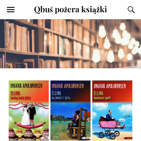
Qbuś pożera książki