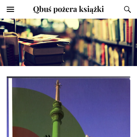
Qbuś pożera książki