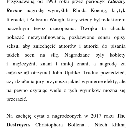
Przyznawaną od 1993 roku przez periodyk
Literary
Review
nagrodę wymyślili Rhoda Koenig, krytyk
literacki, i Auberon Waugh, który wtedy był redaktorem
naczelnym tegoż czasopisma. Dwójka ta chciała
pokazać niewyrafinowane, pozbawione sensu opisy
seksu, aby zniechęcić autorów i autorki do pisania
takich scen na siłę. Nagradzane były kobiety
i mężczyźni, znani i mniej znani, a nagrodę za
całokształt otrzymał John Updike. Trudno powiedzieć,
czy działania jury przynoszą jakieś wymierne efekty, ale
na pewno czytając wiele z tych wyimków można się
przerazić.
The
Na zachętę cytat z nagrodzonych w 2017 roku
Destroyers
Christophera Bollena… Niech klikną