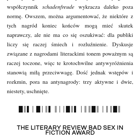
współczynnik
schadenfreude
wykracza daleko poza
normę. Owszem, można argumentować, że niektóre z
tych nagród koniec końców mogą mieć skutek
naprawczy, ale nie ma co się oszukiwać: dla publiki
liczy się raczej śmiech i rozluźnienie. Dyskusje
związane z nagrodami literackimi tonem poważnym są
raczej toczone, więc te krotochwilne antywyróżnienia
stanowią miłą przeciwwagę. Dość jednak wstępów i
rozkmin, pora na antynagrody: trzy aktywne i dwie,
niestety, uschnięte.
█║▌│ █│║▌ ║││█║▌ │║║█║ │║║█║
THE LITERARY REVIEW BAD SEX IN
FICTION AWARD