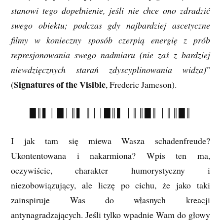
stanowi tego dopełnienie, jeśli nie chce ono zdradzić
swego obiektu; podczas gdy najbardziej ascetyczne
filmy w konieczny sposób czerpią energię z prób
represjonowania swego nadmiaru (nie zaś z bardziej
niewdzięcznych starań zdyscyplinowania widza)
”
Signatures of the Visible
(
, Frederic Jameson).
█║▌│ █│║▌ ║││█║▌ │║║█║ │║║█║
I jak tam się miewa Wasza schadenfreude?
Ukontentowana i nakarmiona? Wpis ten ma,
oczywiście, charakter humorystyczny i
niezobowiązujący, ale liczę po cichu, że jako taki
zainspiruje Was do własnych kreacji
antynagradzających. Jeśli tylko wpadnie Wam do głowy