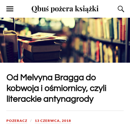
Qbuś pożera książki
Od Melvyna Bragga do
kobwoja i ośmiornicy, czyli
literackie antynagrody
POZERACZ
13 CZERWCA, 2018