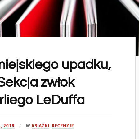
iejskiego upadku,
. Sekcja zwłok
rliego LeDuffa
, 2018
W
KSIĄŻKI
,
RECENZJE