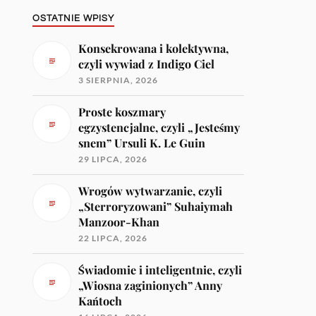
OSTATNIE WPISY
Konsekrowana i kolektywna,
czyli wywiad z Indigo Ciel
3 SIERPNIA, 2026
Proste koszmary
egzystencjalne, czyli „Jesteśmy
snem” Ursuli K. Le Guin
29 LIPCA, 2026
Wrogów wytwarzanie, czyli
„Sterroryzowani” Suhaiymah
Manzoor-Khan
22 LIPCA, 2026
Świadomie i inteligentnie, czyli
„Wiosna zaginionych” Anny
Kańtoch