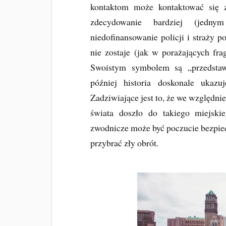
kontaktom może kontaktować się 
zdecydowanie bardziej (jedn
niedofinansowanie policji i straży p
nie zostaje (jak w porażających fr
Swoistym symbolem są „przedstawi
później historia doskonale ukazu
Zadziwiające jest to, że we względni
świata doszło do takiego miejski
zwodnicze może być poczucie bezpiec
przybrać zły obrót.