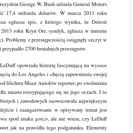
prezydent George W. Bush udziela General Motors
ść 17,4 miliarda dolarów. W marcu 2011 roku
eau
ogłasza spis, z którego wynika, że Detroit
 2013 roku Kryn Orr, syndyk, zgłasza w imieniu
ci. Problemy z przestępczością osiągnęły szczyt w
zi przypadło 2700 brutalnych przestępstw.
LeDuff opowiada historię fascynującą na wysoce
ęcią do Los Angeles i chęcią zapewnienia swojej
od blichtru Miast Aniołów reporter, po zwolnieniu
a miasta rozsypującego się na jego oczach. I to
obistych i zawodowych zaowocowała największym
dejście i zaangażowanie w opisywany temat jest
stwa spod znaku
gonzo
, ale nie wiem, czy LeDuff
nawet jak na prawidła tego podgatunku. Elementy