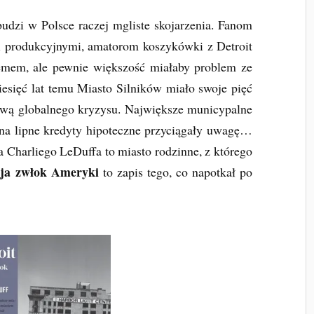
udzi w Polsce raczej mgliste skojarzenia. Fanom
mi produkcyjnymi, amatorom koszykówki z Detroit
emem, ale pewnie większość miałaby problem ze
esięć lat temu Miasto Silników miało swoje pięć
rawą globalnego kryzysu. Największe municypalne
na lipne kredyty hipoteczne przyciągały uwagę…
a Charliego LeDuffa to miasto rodzinne, z którego
cja zwłok Ameryki
to zapis tego, co napotkał po