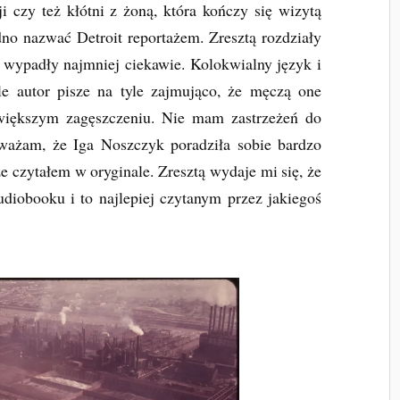
ji czy też kłótni z żoną, która kończy się wizytą
udno nazwać Detroit reportażem. Zresztą rozdziały
 wypadły najmniej ciekawie. Kolokwialny język i
le autor pisze na tyle zajmująco, że męczą one
większym zagęszczeniu. Nie mam zastrzeżeń do
uważam, że Iga Noszczyk poradziła sobie bardzo
że czytałem w oryginale. Zresztą wydaje mi się, że
diobooku i to najlepiej czytanym przez jakiegoś