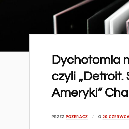
Dychotomia m
czyli „Detroit
Ameryki” Cha
PRZEZ
POZERACZ
O
20 CZERWCA