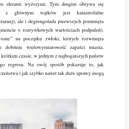
ze sferami wyższymi. Tym drugim obrywa się
ym z głównym wątków jest katastrofalne
ożarnej), ale i degrengolada pierwszych pominięta
agmencie o rozrywkowych wartościach podpaleń).
one” na początku zwłoki, których rozwinięta
je dobitnie wielowymiarowość zapaści miasta.
e krótkim czasie, w jednym z najbogatszych państw
ego regresu. Na swój sposób pokazuje to, jak
zeństwa i jak szybko nawet tak duże sprawy mogą