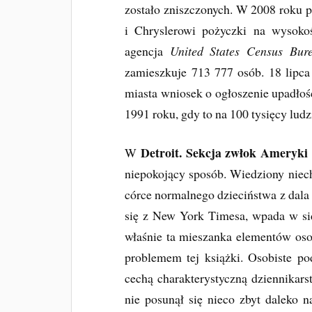
zostało zniszczonych. W 2008 roku 
i Chryslerowi pożyczki na wysoko
agencja
United States Census Bur
zamieszkuje 713 777 osób. 18 lipca
miasta wniosek o ogłoszenie upadłoś
1991 roku, gdy to na 100 tysięcy lud
Detroit. Sekcja zwłok Ameryki
W
niepokojący sposób. Wiedziony niech
córce normalnego dzieciństwa z dala 
się z New York Timesa, wpada w sidł
właśnie ta mieszanka elementów os
problemem tej książki. Osobiste po
cechą charakterystyczną dziennikar
nie posunął się nieco zbyt daleko 