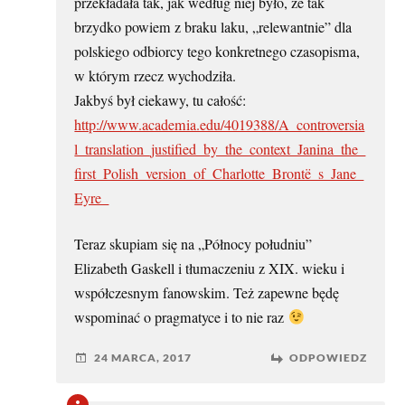
przekładała tak, jak według niej było, że tak
brzydko powiem z braku laku, „relewantnie” dla
polskiego odbiorcy tego konkretnego czasopisma,
w którym rzecz wychodziła.
Jakbyś był ciekawy, tu całość:
http://www.academia.edu/4019388/A_controversia
l_translation_justified_by_the_context_Janina_the_
first_Polish_version_of_Charlotte_Brontë_s_Jane_
Eyre_
Teraz skupiam się na „Północy południu”
Elizabeth Gaskell i tłumaczeniu z XIX. wieku i
współczesnym fanowskim. Też zapewne będę
wspominać o pragmatyce i to nie raz
24 MARCA, 2017
ODPOWIEDZ