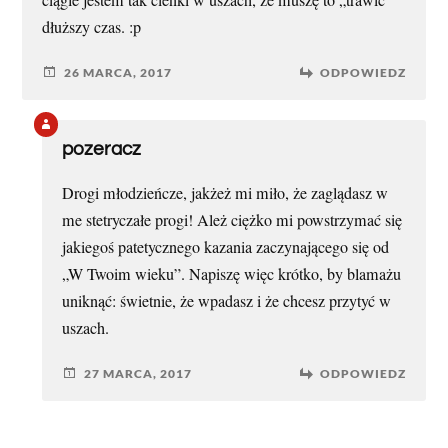
ciągle jestem tak cienki w uszach, że muszę to „trawić”
dłuższy czas. :p
26 MARCA, 2017
ODPOWIEDZ
pozeracz
Drogi młodzieńcze, jakżeż mi miło, że zaglądasz w
me stetryczałe progi! Ależ ciężko mi powstrzymać się
jakiegoś patetycznego kazania zaczynającego się od
„W Twoim wieku”. Napiszę więc krótko, by blamażu
uniknąć: świetnie, że wpadasz i że chcesz przytyć w
uszach.
27 MARCA, 2017
ODPOWIEDZ