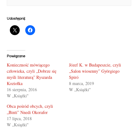
Udostępnij:
Powiązane
Konieczność mówiącego
Józef K. w Budapeszcie, czyli
człowieka, czyli „Dobrze się
„Salon wiosenny” Györgiego
myśli literaturą” Ryszarda
Spiró
Koziołka
8 marca, 2019
16 sierpnia, 2016
W „Książki"
W „Książki"
Obca pośród obcych, czyli
„Binti” Nnedi Okorafor
17 lipca, 2018
W „Książki"