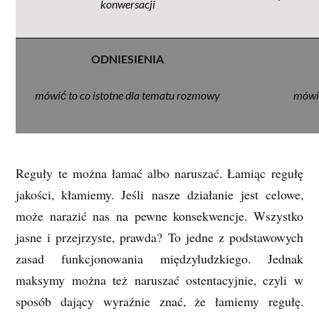
konwersacji
ODNIESIENIA
mówić to co istotne dla tematu rozmowy
mówić
Reguły te można łamać albo naruszać. Łamiąc regułę
jakości, kłamiemy. Jeśli nasze działanie jest celowe,
może narazić nas na pewne konsekwencje. Wszystko
jasne i przejrzyste, prawda? To jedne z podstawowych
zasad funkcjonowania międzyludzkiego. Jednak
maksymy można też naruszać ostentacyjnie, czyli w
sposób dający wyraźnie znać, że łamiemy regułę.