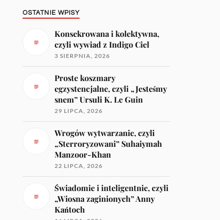
OSTATNIE WPISY
Konsekrowana i kolektywna,
czyli wywiad z Indigo Ciel
3 SIERPNIA, 2026
Proste koszmary
egzystencjalne, czyli „Jesteśmy
snem” Ursuli K. Le Guin
29 LIPCA, 2026
Wrogów wytwarzanie, czyli
„Sterroryzowani” Suhaiymah
Manzoor-Khan
22 LIPCA, 2026
Świadomie i inteligentnie, czyli
„Wiosna zaginionych” Anny
Kańtoch