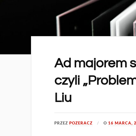
Ad majorem sc
czyli „Problem
Liu
PRZEZ
POZERACZ
O
16 MARCA, 