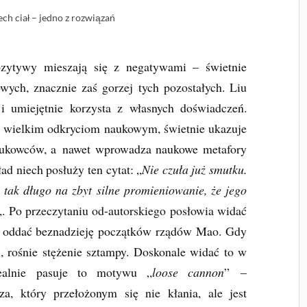
ch ciał – jedno z rozwiązań
zytywy mieszają się z negatywami – świetnie
wych, znacznie zaś gorzej tych pozostałych. Liu
 i umiejętnie korzysta z własnych doświadczeń.
e wielkim odkryciom naukowym, świetnie ukazuje
naukowców, a nawet wprowadza naukowe metafory
ad niech posłuży ten cytat: „
Nie czuła już smutku.
 tak długo na zbyt silne promieniowanie, że jego
„. Po przeczytaniu od-autorskiego posłowia widać
rze oddać beznadzieję początków rządów Mao. Gdy
, rośnie stężenie sztampy. Doskonale widać to w
ealnie pasuje to motywu „
loose cannon
” –
rza, który przełożonym się nie kłania, ale jest