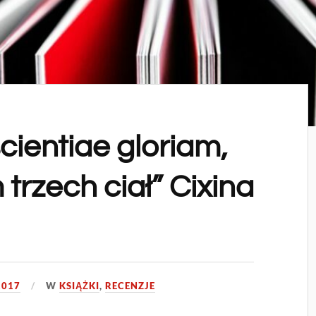
ientiae gloriam,
 trzech ciał” Cixina
2017
W
KSIĄŻKI
,
RECENZJE