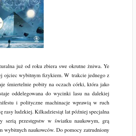
uralna już od roku zbiera swe okrutne żniwa. Ye
 jej ojciec wybitnym fizykiem. W trakcie jednego z
je śmiertelnie pobity na oczach córki, która jako
staje oddelegowana do wycinki lasu na dalekiej
nifestu i polityczne machinacje wprawią w ruch
 rasy ludzkiej. Kilkadziesiąt lat później specjalna
y serią przestępstw w światku naukowym, grą
em wybitnych naukowców. Do pomocy zatrudniony