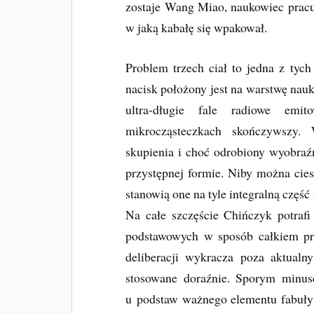
zostaje Wang Miao, naukowiec pracu
w jaką kabałę się wpakował.
Problem trzech ciał to jedna z tyc
nacisk położony jest na warstwę nau
ultra-długie fale radiowe emi
mikrocząsteczkach skończywszy
skupienia i choć odrobiony wyobraźn
przystępnej formie. Niby można ciesz
stanowią one na tyle integralną część
Na całe szczęście Chińczyk potraf
podstawowych w sposób całkiem prz
deliberacji wykracza poza aktualny
stosowane doraźnie. Sporym minuse
u podstaw ważnego elementu fabuły (