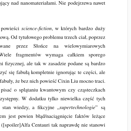
jący nad nanomateriałami. Nie podejrzewa nawet
h powieści
science-fiction
, w których bardzo duży
kową. Od tytułowego problemu trzech ciał, poprzez
towane przez Słońce na wielowymiarowych
. Wiele fragmentów wymaga całkiem sporego
i fizycznej, ale tak w zasadzie podane są bardzo
yć się fabułą kompletnie ignorując te części, ale
 fabuły, że bez nich powieść Cixin Liu mocno traci.
i pisać o splątaniu kwantowym czy cząsteczkach
ystępny. W dodatku tylko niewielka część tych
 stan wiedzy, a fikcyjne „
supertechnologie
” są
m jest pewien błąd/naciągnięcie faktów leżące
[spoiler]Alfa Centauri tak naprawdę nie stanowi