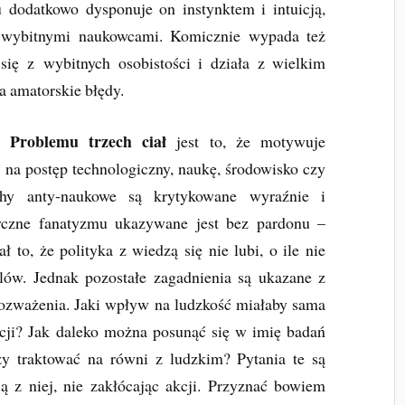
 dodatkowo dysponuje on instynktem i intuicją,
 wybitnymi naukowcami. Komicznie wypada też
 się z wybitnych osobistości i działa z wielkim
a amatorskie błędy.
Problemu trzech ciał
tą
jest to, że motywuje
a na postęp technologiczny, naukę, środowisko czy
chy anty-naukowe są krytykowane wyraźnie i
tyczne fanatyzmu ukazywane jest bez pardonu –
 to, że polityka z wiedzą się nie lubi, o ile nie
lów. Jednak pozostałe zagadnienia są ukazane z
rozważenia. Jaki wpływ na ludzkość miałaby sama
acji? Jak daleko można posunąć się w imię badań
y traktować na równi z ludzkim? Pytania te są
 z niej, nie zakłócając akcji. Przyznać bowiem