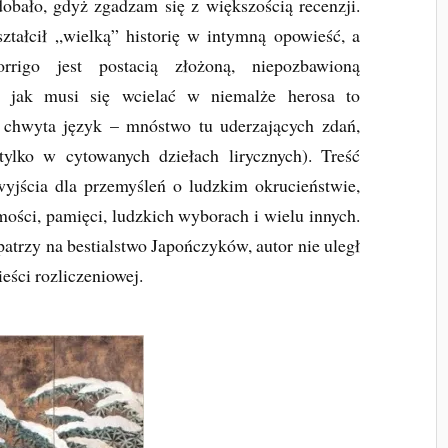
obało, gdyż zgadzam się z większością recenzji.
tałcił „wielką” historię w intymną opowieść, a
rigo jest postacią złożoną, niepozbawioną
, jak musi się wcielać w niemalże herosa to
ł chwyta język – mnóstwo tu uderzających zdań,
tylko w cytowanych dziełach lirycznych). Treść
yjścia dla przemyśleń o ludzkim okrucieństwie,
amości, pamięci, ludzkich wyborach i wielu innych.
atrzy na bestialstwo Japończyków, autor nie uległ
eści rozliczeniowej.