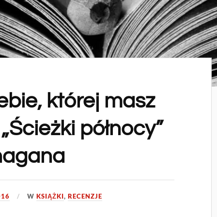
ebie, której masz
i „Ścieżki północy”
nagana
016
W
KSIĄŻKI
,
RECENZJE