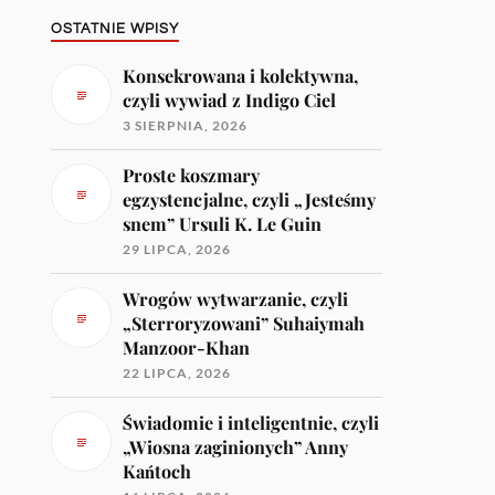
OSTATNIE WPISY
Konsekrowana i kolektywna,
czyli wywiad z Indigo Ciel
3 SIERPNIA, 2026
Proste koszmary
egzystencjalne, czyli „Jesteśmy
snem” Ursuli K. Le Guin
29 LIPCA, 2026
Wrogów wytwarzanie, czyli
„Sterroryzowani” Suhaiymah
Manzoor-Khan
22 LIPCA, 2026
Świadomie i inteligentnie, czyli
„Wiosna zaginionych” Anny
Kańtoch