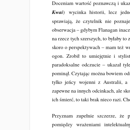
Doceniam wartość poznawczą i uka
Kwai
) wycinka historii, lecz jed
sprawiają, że czytelnik nie poznaj
obserwacja – gdybym Flanagan inacze
na rzecz tych szerszych, to byłaby to
skoro o perspektywach – mam też wra
ogon. Zrobił to umiejętnie i styl
paradoksalne odczucie – ukazał ty
pominął. Czytając można bowiem odni
tylko jeńcy wojenni z Australii, a
zapewne na innych odcinkach, ale sk
ich śmierć, to taki brak nieco razi. 
Przyznam zupełnie szczerze, że 
pomiędzy wrażeniami intelektual