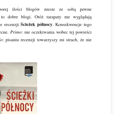
porej ilości blogów niesie ze sobą pewne
ą to dobre blogi. Otóż tarapaty me wyglądają
Ścieżek północy
le recenzji
. Konsekwencje tego
becne.
Primo
: me oczekiwania wobec tej powieści
do
: pisaniu recenzji towarzyszy mi strach, że nie