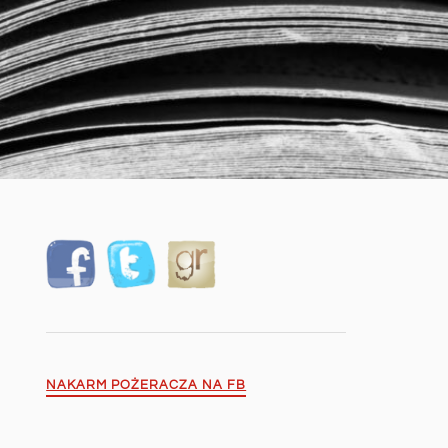
NAKARM POŻERACZA NA FB