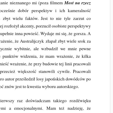
zanie nieznanego mi (poza filmem
Most na rzecz
nocześnie dobór perspektyw i ich kameralność
e zbyt wielu faktów. Jest to nie tyle zarzut co
j rozłożył akcenty, porzucił osobiste perspektywy
 zupełnie inna powieść. Wydaje mi się, że gorsza. A
żenie, że Australijczyk złapał zbyt wiele srok za
istycznie wybitnie, ale wzbudził we mnie pewne
le punktów widzenia, że mam wrażenie, że kilka
eść wrażenie, że przy budowie tej linii pracowali
 przecież większość stanowili cywile. Pracowali
oro autor prześledził losy japońskich dowódców po
Choć znów jest to kwestia wyboru autorskiego.
pierwszy raz doświadczam takiego rozdźwięku
nymi a emocjonalnymi. Mam też nadzieję, że