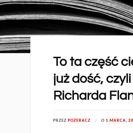
To ta część ci
już dość, czyl
Richarda Fla
PRZEZ
POZERACZ
O
1 MARCA, 2