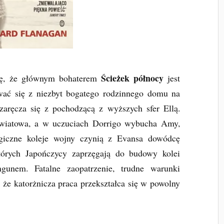
Ścieżek północy
szę, że głównym bohaterem
jest
wać się z niezbyt bogatego rodzinnego domu na
zaręcza się z pochodzącą z wyższych sfer Ellą.
 światowa, a w uczuciach Dorrigo wybucha Amy,
giczne koleje wojny czynią z Evansa dowódcę
których Japończycy zaprzęgają do budowy kolei
unem. Fatalne zaopatrzenie, trudne warunki
że katorżnicza praca przekształca się w powolny