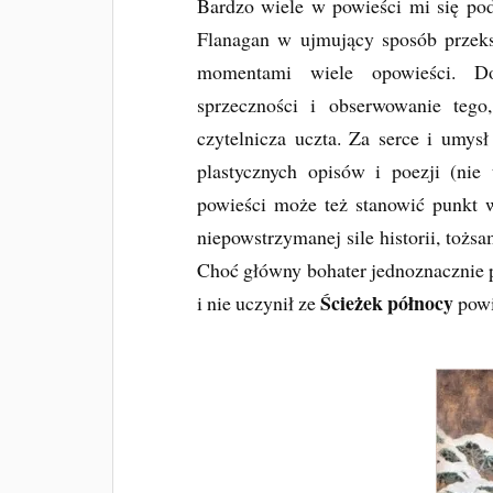
Bardzo wiele w powieści mi się pod
Flanagan w ujmujący sposób przeksz
momentami wiele opowieści. Dor
sprzeczności i obserwowanie tego
czytelnicza uczta. Za serce i umys
plastycznych opisów i poezji (nie 
powieści może też stanowić punkt w
niepowstrzymanej sile historii, tożs
Choć główny bohater jednoznacznie p
Ścieżek północy
i nie uczynił ze
powi