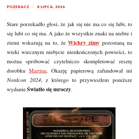
POZERACZ
8 LIPCA, 2026
Stare porzekadło głosi, że
jak się nie ma co się lubi, to
się lubi co się ma
. A jako że wszystkie znaki na niebie i
Wichry zimy
ziemi wskazują na to, że
pozostaną na
wieki wiecznym niebycie nieukończonych powieści, to
można spróbować czytelniczo skompletować resztę
dorobku
Martina
. Okazję papierową zafundował mi
Nordcon 2024
, z którego to przywiozłem poniższe
Światło się mroczy
wydanie
.