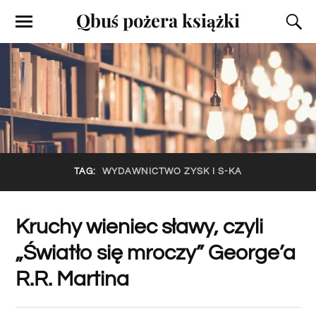
Qbuś pożera książki
TAG:
WYDAWNICTWO ZYSK I S-KA
Kruchy wieniec sławy, czyli
„Światło się mroczy” George’a
R.R. Martina