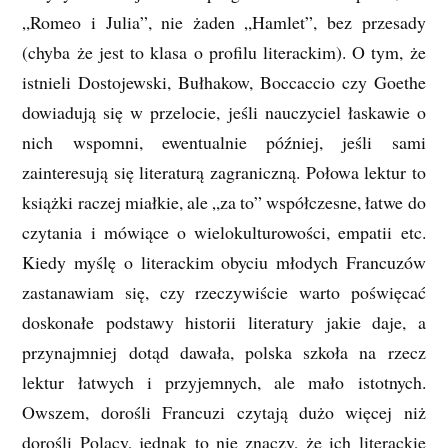
„Romeo i Julia”, nie żaden „Hamlet”, bez przesady
(chyba że jest to klasa o profilu literackim). O tym, że
istnieli Dostojewski, Bułhakow, Boccaccio czy Goethe
dowiadują się w przelocie, jeśli nauczyciel łaskawie o
nich wspomni, ewentualnie później, jeśli sami
zainteresują się literaturą zagraniczną. Połowa lektur to
książki raczej miałkie, ale „za to” współczesne, łatwe do
czytania i mówiące o wielokulturowości, empatii etc.
Kiedy myślę o literackim obyciu młodych Francuzów
zastanawiam się, czy rzeczywiście warto poświęcać
doskonałe podstawy historii literatury jakie daje, a
przynajmniej dotąd dawała, polska szkoła na rzecz
lektur łatwych i przyjemnych, ale mało istotnych.
Owszem, dorośli Francuzi czytają dużo więcej niż
dorośli Polacy, jednak to nie znaczy, że ich literackie