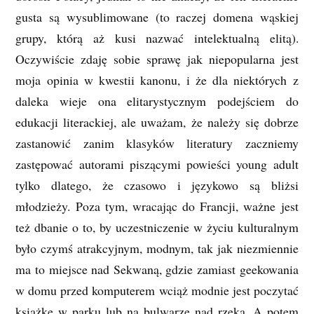
gusta są wysublimowane (to raczej domena wąskiej
grupy, którą aż kusi nazwać intelektualną elitą).
Oczywiście zdaję sobie sprawę jak niepopularna jest
moja opinia w kwestii kanonu, i że dla niektórych z
daleka wieje ona elitarystycznym podejściem do
edukacji literackiej, ale uważam, że należy się dobrze
zastanowić zanim klasyków literatury zaczniemy
zastępować autorami piszącymi powieści young adult
tylko dlatego, że czasowo i językowo są bliżsi
młodzieży. Poza tym, wracając do Francji, ważne jest
też dbanie o to, by uczestniczenie w życiu kulturalnym
było czymś atrakcyjnym, modnym, tak jak niezmiennie
ma to miejsce nad Sekwaną, gdzie zamiast geekowania
w domu przed komputerem wciąż modnie jest poczytać
książkę w parku lub na bulwarze nad rzeką. A potem