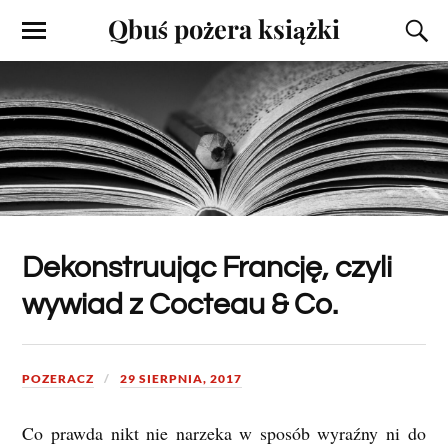
Qbuś pożera książki
Dekonstruując Francję, czyli
wywiad z Cocteau & Co.
POZERACZ
29 SIERPNIA, 2017
Co prawda nikt nie narzeka w sposób wyraźny ni do