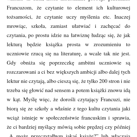
Francuzom, że czytanie to element ich kulturowej
tożsamości, że czytanie uczy myślenia etc. Inaczej
mrowiąc, szkoła, zamiast ułatwiać i zachęcać do
czytania, po prostu idzie na łatwiznę łudząc się, że jak
lekturą będzie książka prosta w zrozumieniu to
uczniowie rzucą się na literaturę, a wcale tak nie jest.
Gdy obniża się poprzeczkę ambitni uczniowie są
rozczarowani a ci bez większych ambicji albo dalej tych
lektur nie czytają, albo cieszą się, że tylko 200 stron i nie
trzeba się głowić nad sensem a potem książki znowu idą
w kąt. Myślę więc, że dorośli czytający Francuzi, nie
biorą się ze szkoły a właśnie z tego kultu czytania jaki
wciąż istnieje w społeczeństwie francuskim i sprawia,
że ci bardziej myślący mówią sobie prędzej czy później
„A może przeczytałbym jakąś książę?” lub włączają