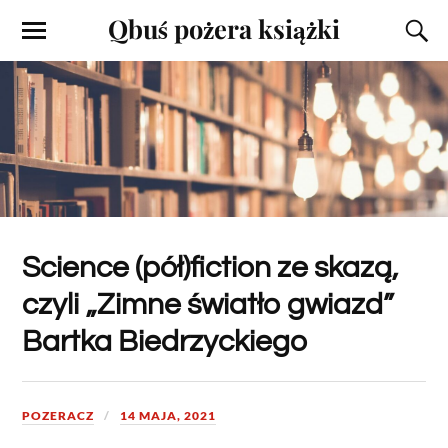
Qbuś pożera książki
Science (pół)fiction ze skazą,
czyli „Zimne światło gwiazd”
Bartka Biedrzyckiego
POZERACZ
14 MAJA, 2021