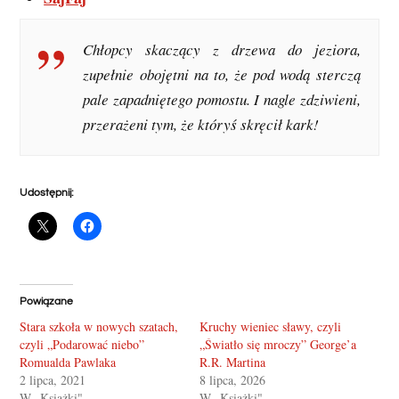
Chłopcy skaczący z drzewa do jeziora,
zupełnie obojętni na to, że pod wodą sterczą
pale zapadniętego pomostu. I nagle zdziwieni,
przerażeni tym, że któryś skręcił kark!
Udostępnij:
Powiązane
Stara szkoła w nowych szatach,
Kruchy wieniec sławy, czyli
czyli „Podarować niebo”
„Światło się mroczy” George’a
Romualda Pawlaka
R.R. Martina
2 lipca, 2021
8 lipca, 2026
W „Książki"
W „Książki"