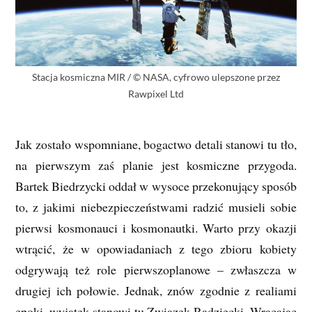
Stacja kosmiczna MIR / © NASA, cyfrowo ulepszone przez
Rawpixel Ltd
Jak zostało wspomniane, bogactwo detali stanowi tu tło,
na pierwszym zaś planie jest kosmiczne przygoda.
Bartek Biedrzycki oddał w wysoce przekonujący sposób
to, z jakimi niebezpieczeństwami radzić musieli sobie
pierwsi kosmonauci i kosmonautki. Warto przy okazji
wtrącić, że w opowiadaniach z tego zbioru kobiety
odgrywają też role pierwszoplanowe – zwłaszcza w
drugiej ich połowie. Jednak, znów zgodnie z realiami
epoki, wyjątek stanowi tu Związek Radziecki. Wracając