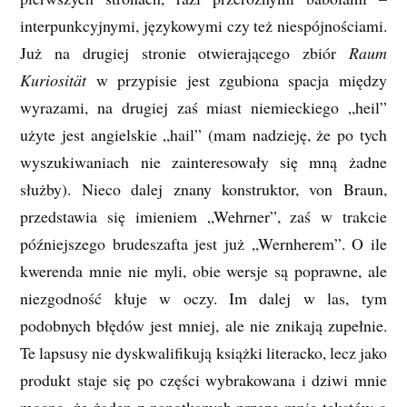
interpunkcyjnymi, językowymi czy też niespójnościami.
Już na drugiej stronie otwierającego zbiór
Raum
Kuriosität
w przypisie jest zgubiona spacja między
wyrazami, na drugiej zaś miast niemieckiego „heil”
użyte jest angielskie „hail” (mam nadzieję, że po tych
wyszukiwaniach nie zainteresowały się mną żadne
służby). Nieco dalej znany konstruktor, von Braun,
przedstawia się imieniem „Wehrner”, zaś w trakcie
późniejszego brudeszafta jest już „Wernherem”. O ile
kwerenda mnie nie myli, obie wersje są poprawne, ale
niezgodność kłuje w oczy. Im dalej w las, tym
podobnych błędów jest mniej, ale nie znikają zupełnie.
Te lapsusy nie dyskwalifikują książki literacko, lecz jako
produkt staje się po części wybrakowana i dziwi mnie
mocno, że żaden z napotkanych przeze mnie tekstów o