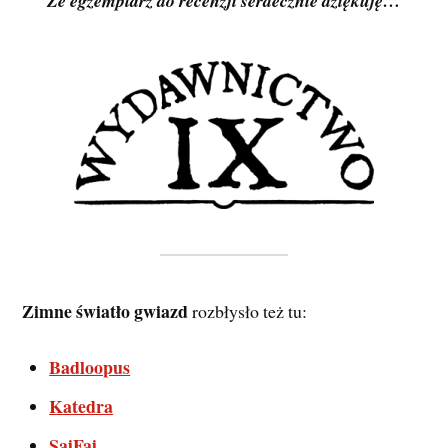
Ze egzemplarz do recenzji serdecznie dziękuję…
Zimne światło gwiazd
rozbłysło też tu:
Badloopus
Katedra
SajFaj