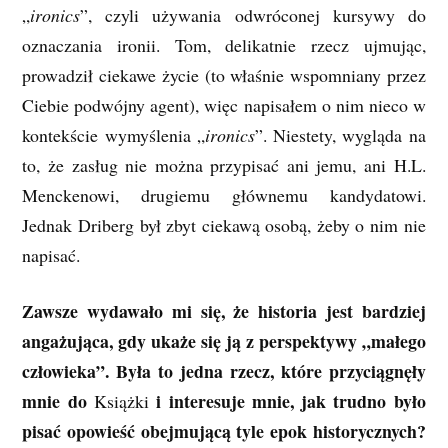
„
ironics
”, czyli używania odwróconej kursywy do
oznaczania ironii. Tom, delikatnie rzecz ujmując,
prowadził ciekawe życie (to właśnie wspomniany przez
Ciebie podwójny agent), więc napisałem o nim nieco w
kontekście wymyślenia „
ironics
”. Niestety, wygląda na
to, że zasług nie można przypisać ani jemu, ani H.L.
Menckenowi, drugiemu głównemu kandydatowi.
Jednak Driberg był zbyt ciekawą osobą, żeby o nim nie
napisać.
Zawsze wydawało mi się, że historia jest bardziej
angażująca, gdy ukaże się ją z perspektywy „małego
człowieka”. Była to jedna rzecz, które przyciągnęły
mnie do
i interesuje mnie, jak trudno było
Książki
pisać opowieść obejmującą tyle epok historycznych?