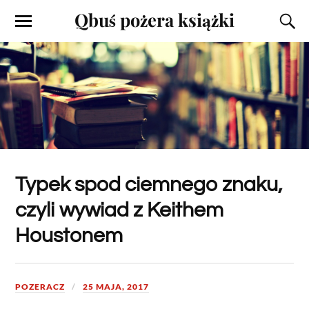
Qbuś pożera książki
Typek spod ciemnego znaku,
czyli wywiad z Keithem
Houstonem
POZERACZ
25 MAJA, 2017