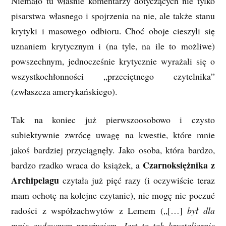
Niemało tu właśnie komentarzy dotyczących nie tylko
pisarstwa własnego i spojrzenia na nie, ale także stanu
krytyki i masowego odbioru. Choć oboje cieszyli się
uznaniem krytycznym i (na tyle, na ile to możliwe)
powszechnym, jednocześnie krytycznie wyrażali się o
wszystkochłonności „przeciętnego czytelnika”
(zwłaszcza amerykańskiego).
Tak na koniec już pierwszoosobowo i czysto
subiektywnie zwrócę uwagę na kwestie, które mnie
jakoś bardziej przyciągnęły. Jako osoba, która bardzo,
Czarnoksiężnika z
bardzo rzadko wraca do książek, a
Archipelagu
czytała już pięć razy (i oczywiście teraz
mam ochotę na kolejne czytanie), nie mogę nie poczuć
radości z współzachwytów z Lemem („[…]
był dla
mnie cudownym przeżyciem. Jest to tak krystalicznie