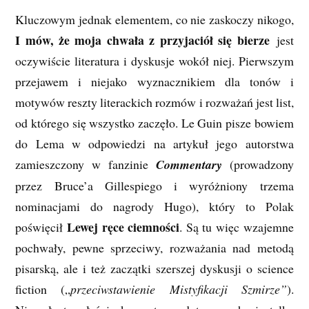
Kluczowym jednak elementem, co nie zaskoczy nikogo,
I mów, że moja chwała z przyjaciół się bierze
jest
oczywiście literatura i dyskusje wokół niej. Pierwszym
przejawem i niejako wyznacznikiem dla tonów i
motywów reszty literackich rozmów i rozważań jest list,
od którego się wszystko zaczęło. Le Guin pisze bowiem
do Lema w odpowiedzi na artykuł jego autorstwa
zamieszczony w fanzinie
Commentary
(prowadzony
przez Bruce’a Gillespiego i wyróżniony trzema
nominacjami do nagrody Hugo), który to Polak
Lewej ręce ciemności
poświęcił
. Są tu więc wzajemne
pochwały, pewne sprzeciwy, rozważania nad metodą
pisarską, ale i też zaczątki szerszej dyskusji o science
fiction („
prze­ciw­sta­wie­nie Mi­sty­fi­ka­cji Szmi­rze”
).