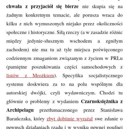
chwała z przyjaciół się bierze
nie skupia się na
żadnym konkretnym temacie, ale porusza wraca do
kilku z nich wymuszonych niejako przez okoliczności
społeczne i historyczne. Siłą rzeczy (a w zasadzie różnic
między jedynie-słusznym wschodem a zgniłym
zachodem) nie ma tu aż tyle miejsca poświęconego
codziennym zmaganiom związanym z życiem w PRLu
(pamiętne poszukiwania części samochodowych z
listów z Mrożkiem
). Specyfika socjalistycznego
systemu doskwiera za to na polu wspólnym dla
autorskiej dwójki, czyli wydawniczym. Chodzi tu
Czarnoksiężnika z
głównie o problemy z wydaniem
Archipelagu
przetłumaczonego przez Stanisława
Barańczaka, który
zbyt dobitnie wyrażał
swe zdanie o
pewnych działaniach rządu i w wyniku pewnej poufnej