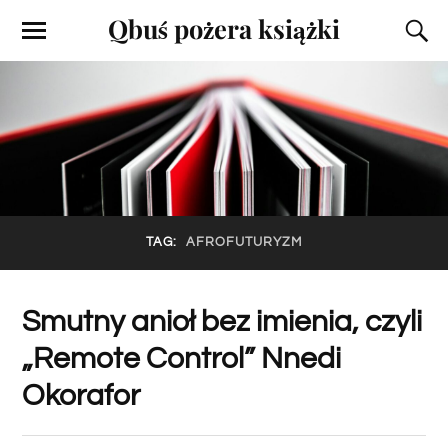
Qbuś pożera książki
TAG:
AFROFUTURYZM
Smutny anioł bez imienia, czyli
„Remote Control” Nnedi
Okorafor