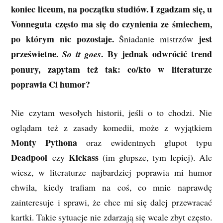
koniec liceum, na początku studiów. I zgadzam się, u
Vonneguta często ma się do czynienia ze śmiechem,
po którym nic pozostaje.
jest
Śniadanie mistrzów
prześwietne.
. By jednak odwrócić trend
So it goes
ponury, zapytam też tak: co/kto w literaturze
poprawia Ci humor?
Nie czytam wesołych historii, jeśli o to chodzi. Nie
oglądam też z zasady komedii, może z wyjątkiem
Monty Pythona
oraz ewidentnych głupot typu
Deadpool
Kickass
czy
(im głupsze, tym lepiej). Ale
wiesz, w literaturze najbardziej poprawia mi humor
chwila, kiedy trafiam na coś, co mnie naprawdę
zainteresuje i sprawi, że chce mi się dalej przewracać
kartki. Takie sytuacje nie zdarzają się wcale zbyt często.