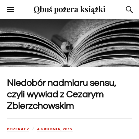
Qbuś pożera książki
Niedobór nadmiaru sensu,
czyli wywiad z Cezarym
Zbierzchowskim
POZERACZ
4 GRUDNIA, 2019