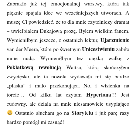
Zabrakło już tej emocjonalnej warstwy, która tak
pięknie spajała idee we wcześniejszych utworach. A
muszę Ci powiedzieć, że to dla mnie czytelniczy dramat
– uwielbiałem Dukajową prozę. Byłem wielkim fanem.
Ujarzmienie
Wymieniłbym jeszcze, z ostatnich lektur,
Unicestwieniu
van der Meera, które po świetnym
zabiło
mnie nudą. Wymieniłbym też ciężką walkę z
Poklatkową rewolucją
Wattsa, którą skończyłem
zwycięsko, ale ta nowela wydawała mi się bardzo
„płaska” i mało przekonująca. No, i wisienka na
Hyperiona
torcie… Od kilku lat czytam
!!! Jest
cudowny, ale działa na mnie niesamowicie usypiająco
Storytelu
Ostatnio słucham go na
i już parę razy
bardzo pomógł mi zasnąć!