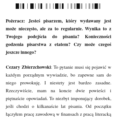
█║▌│ █│║▌ ║││█║▌ │║║█║ │║║█║
Pożeracz: Jesteś pisarzem, który wydawany jest
może nieczęsto, ale za to regularnie. Wynika to z
Twojego podejścia do pisania? Konieczności
godzenia pisarstwa z etatem? Czy może czegoś
jeszcze innego?
Cezary Zbierzchowski
: To pytanie musi się pojawić w
każdym porządnym wywiadzie, bo zapewne sam do
niego prowokuję. I niestety jest bardzo zasadne.
Rzeczywiście, mam na koncie dwie powieści i
piętnaście opowiadań. To niezbyt imponujący dorobek,
jeśli chodzi o kilkanaście lat pisania. Od początku
łączyłem pracę zawodową w finansach z pracą literacką