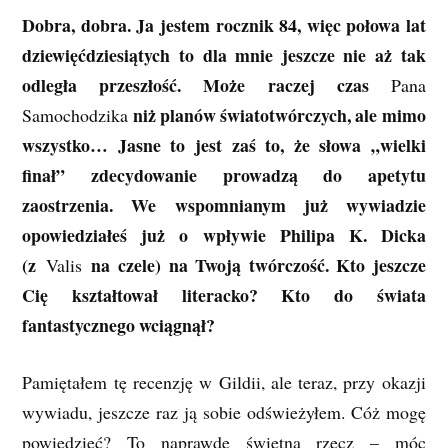
Dobra, dobra. Ja jestem rocznik 84, więc połowa lat
dziewięćdziesiątych to dla mnie jeszcze nie aż tak
odległa przeszłość. Może raczej czas
Pana
niż planów światotwórczych, ale mimo
Samochodzika
wszystko… Jasne to jest zaś to, że słowa „wielki
finał” zdecydowanie prowadzą do apetytu
zaostrzenia. We wspomnianym już wywiadzie
opowiedziałeś już o wpływie Philipa K. Dicka
(z
na czele) na Twoją twórczość. Kto jeszcze
Valis
Cię kształtował literacko? Kto do świata
fantastycznego wciągnął?
Pamiętałem tę recenzję w Gildii, ale teraz, przy okazji
wywiadu, jeszcze raz ją sobie odświeżyłem. Cóż mogę
powiedzieć? To naprawdę świetna rzecz – móc