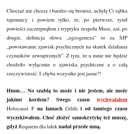
Chociaż nie chcesz i bardzo się bronisz, uchylę Ci rąbka
tajemnicy i powiem tylko, że, po pierwsze, tytuł
powieści zaczerpnąłem z tryptyku zespołu Muse, zaś, po
drugie, definicja słowa „egzogeneza” to za SJP
„powstawanie zjawisk psychicznych na skutek działania
czynników zewnętrznych”. Z tym, że u mnie nie będzie
chodziło wyłącznie o zjawiska psychiczne a o całą
rzeczywistość. I chyba wszystko jest jasne?!
Hmm… No szablą to może i nie jestem, ale może
jakimś kordem? Swego czasu
wychwalałem
na łamach
i od tamtego czasu
Holocaust F
Gildii
wyczekiwałem. Choć złożyć samokrytykę też muszę,
gdyż
nadal przede mną.
Requiem dla lalek