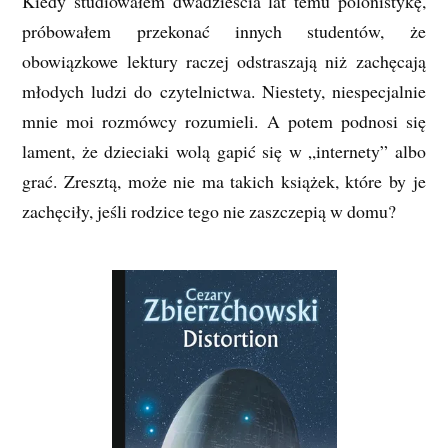
Kiedy studiowałem dwadzieścia lat temu polonistykę,
próbowałem przekonać innych studentów, że
obowiązkowe lektury raczej odstraszają niż zachęcają
młodych ludzi do czytelnictwa. Niestety, niespecjalnie
mnie moi rozmówcy rozumieli. A potem podnosi się
lament, że dzieciaki wolą gapić się w „internety” albo
grać. Zresztą, może nie ma takich książek, które by je
zachęciły, jeśli rodzice tego nie zaszczepią w domu?