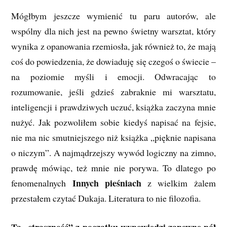
Mógłbym jeszcze wymienić tu paru autorów, ale
wspólny dla nich jest na pewno świetny warsztat, który
wynika z opanowania rzemiosła, jak również to, że mają
coś do powiedzenia, że dowiaduję się czegoś o świecie –
na poziomie myśli i emocji. Odwracając to
rozumowanie, jeśli gdzieś zabraknie mi warsztatu,
inteligencji i prawdziwych uczuć, książka zaczyna mnie
nużyć. Jak pozwoliłem sobie kiedyś napisać na fejsie,
nie ma nic smutniejszego niż książka „pięknie napisana
o niczym”. A najmądrzejszy wywód logiczny na zimno,
prawdę mówiąc, też mnie nie porywa. To dlatego po
Innych pieśniach
fenomenalnych
z wielkim żalem
przestałem czytać Dukaja. Literatura to nie filozofia.
Ta „straszność” z początku wypowiedzi zapewne pół