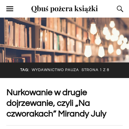
Qbuś pożera książki
TAG:
WYDAWNICTWO PAUZA
STRONA 1 Z 8
Nurkowanie w drugie
dojrzewanie, czyli „Na
czworakach” Mirandy July